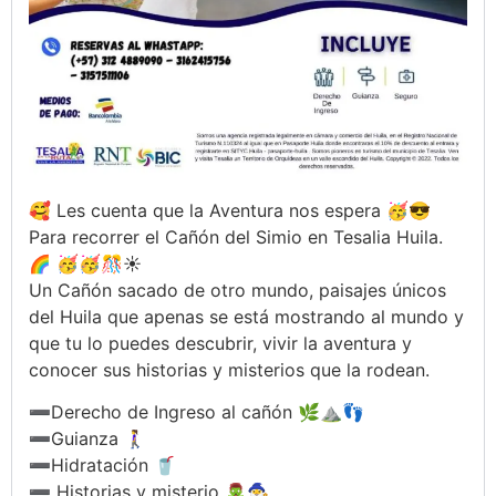
🥰 Les cuenta que la Aventura nos espera 🥳😎
Para recorrer el Cañón del Simio en Tesalia Huila.
🌈 🥳🥳🎊☀️
Un Cañón sacado de otro mundo, paisajes únicos
del Huila que apenas se está mostrando al mundo y
que tu lo puedes descubrir, vivir la aventura y
conocer sus historias y misterios que la rodean.
➖Derecho de Ingreso al cañón 🌿⛰️👣
➖Guianza 🚶‍♀️
➖Hidratación 🥤
➖ Historias y misterio 🧟‍♂️🧙‍♂️