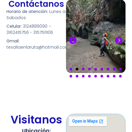
Contáctanos
Horario de atención:
Lunes a
Sabados
Celular:
3124889090 –
3162415756 - 3157511106
Gmail:
tesaliaenlaruta@hotmail.com
Visitanos
Ubicación: