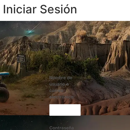
Iniciar Sesión
Nombre de
usuario o
correo
electrónico:
Contraseña