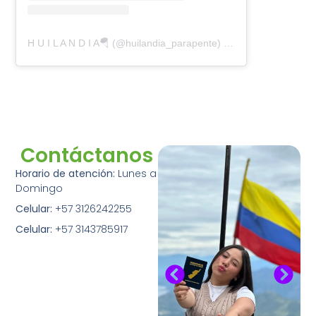
H U I L A N D I A🪂 (@huilandia_parapente) 分享的帖子
Contáctanos
Horario de atención:
Lunes a
Domingo
Celular:
+57 3126242255
Celular:
+57 3143785917