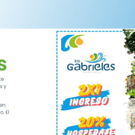
s
s
te
s y
nen
. El