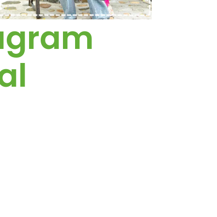
tagram
al