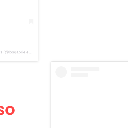
Una publicación compartida de Hotel Campestre Los Gabrieles (@losgabrielesrivera)
so