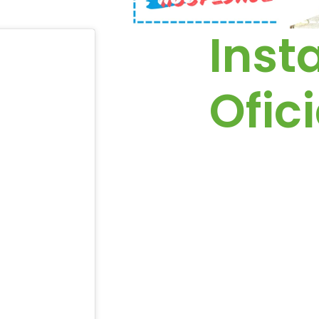
Ins
Ofici