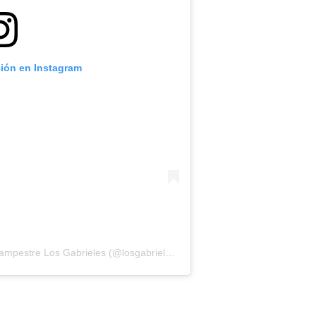
ción en Instagram
Una publicación compartida por Hotel Campestre Los Gabrieles (@losgabrielesrivera)